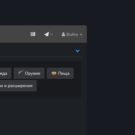
Войти
жда
Оружие
Пища
и и расширения