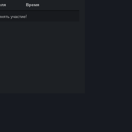
еля
Время
нять участие!
©
Donate Engine
, 2026
Powered by
cde