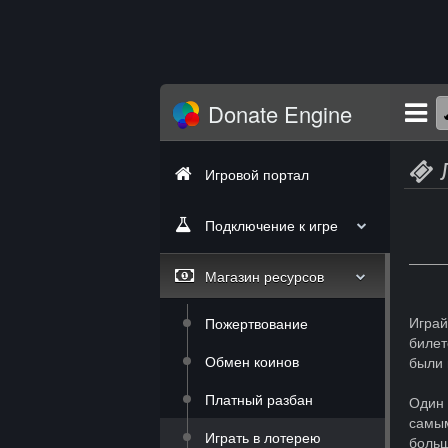
Donate Engine
Игровой портал
Подключение к игре
Магазин ресурсов
Играй
Пожертвование
билет
Обмен коинов
были 
Платный разбан
Один 
самым
Играть в лотерею
больш