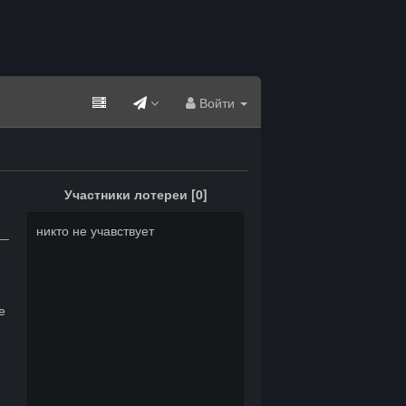
Войти
Участники лотереи [
0
]
никто не учавствует
е